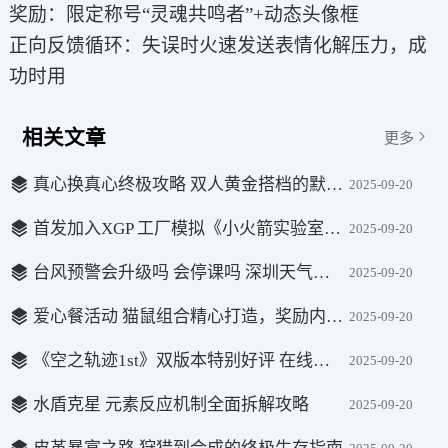
奖励：限定称号“灵魂共鸣者”+动态头像框
正向反馈循环：失误时火速发送表情化解压力，成
功时用
相关文章
更多
真心换真心终极攻略 双人黄金搭档的默契速成秘籍
2025-09-20
首发加入XGP 工厂模拟《小火箭实验室》10月7日发售
2025-09-20
台风预警会升级吗 会停课吗 深圳天气最新回应
2025-09-20
爱心餐活动 猫鼠组合精心打造，奖励内容全解析
2025-09-20
《空之轨迹1st》双版本特别好评 在线人数近万人
2025-09-20
水盾克星 元素反应机制全面拆解攻略
2025-09-20