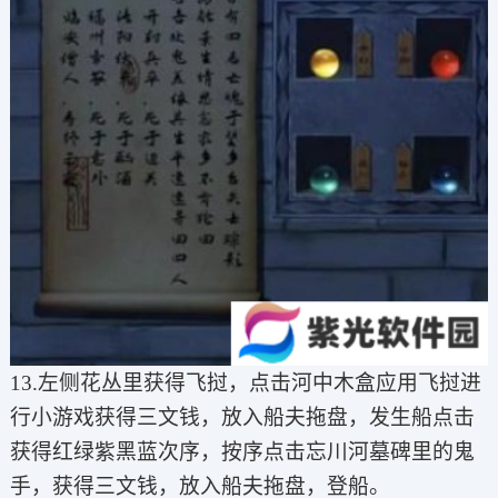
13.左侧花丛里获得飞挝，点击河中木盒应用飞挝进
行小游戏获得三文钱，放入船夫拖盘，发生船点击
获得红绿紫黑蓝次序，按序点击忘川河墓碑里的鬼
手，获得三文钱，放入船夫拖盘，登船。