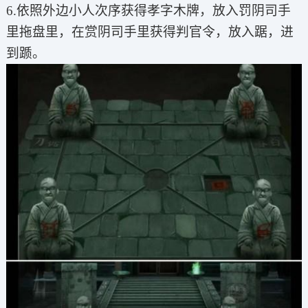
6.依照外边小人次序获得孝字木牌，放入罚阴司手
里拖盘里，在赏阴司手里获得判官令，放入踞，进
到踬。