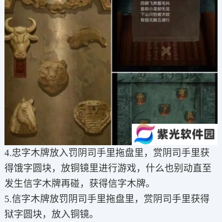
4.忠字木牌放入罚阴司手里拖盘里，赏阴司手里获
得饿字圆块，放铜镜里进行游戏，什么也别动直至
发生信字木牌再碰，获得信字木牌。
5.信字木牌放罚阴司手里拖盘里，赏阴司手里获得
狱字圆块，放入铜镜。