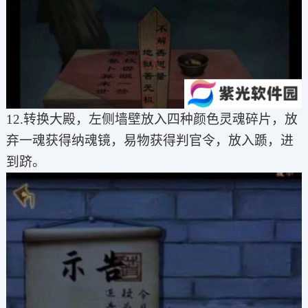
12.转换大殿，左侧墙壁放入四种颜色灵魂碎片，放
弃一魂获得纳魂镜，易物获得判官令，放入踬，进
到跻。