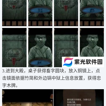
3.进到大殿，桌子获得畜字圆块，放入铜镜上，点
击镜面依据竹简和外边锅中狱上信息放置，获得忠
字木牌。