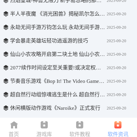
烈焰皇城-神兽无限刀 新手易忽略的那些关键问题
2025-09-20
半人半夜魔 《消光困兽》揭秘凯尔怎么保住人性
2025-09-20
永劫无间手游万钧怎么玩 永劫无间手游万钧玩法攻略
2025-09-20
学会暴走英雄坛轻功逍遥游的技巧
2025-09-20
仙山小农攻略开启第二块土地 仙山小农开启第二块地方法
2025-09-20
2077续作时间设定至关重要!或决定权力格局、角色等
2025-09-20
节奏音乐游戏《Bop It! The Video Game》9月18日正式登陆Steam平台
2025-09-20
超自然行动组惊魂逃生是什么 超自然行动组惊魂逃生怎么玩
2025-09-20
休闲横版动作游戏《Naroike》正式发行
2025-09-20
首页
游戏库
软件教程
软件资讯