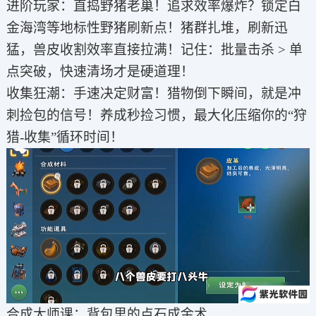
进阶玩家：直捣野猪老巢！追求效率爆炸？锁定白
金海湾等地标性野猪刷新点！猪群扎堆，刷新迅
猛，兽皮收割效率直接拉满！记住：批量击杀 > 单
点突破，快速清场才是硬道理！
收集狂潮：手速决定财富！猎物倒下瞬间，就是冲
刺捡包的信号！养成秒捡习惯，最大化压缩你的“狩
猎-收集”循环时间！
合成大师课：背包里的点石成金术