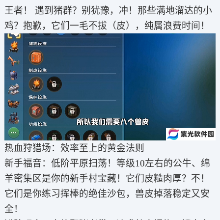
王者！ 遇到猪群？别犹豫，冲！那些满地溜达的小
鸡？抱歉，它们一毛不拔（皮），纯属浪费时间！
热血狩猎场：效率至上的黄金法则
新手福音：低阶平原扫荡！等级10左右的公牛、绵
羊密集区是你的新手村宝藏！它们皮糙肉厚？不！
它们是你练习挥棒的绝佳沙包，兽皮掉落稳定又安
全！