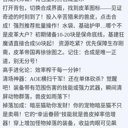
打开背包，切换合成界面，找到皮革图标——见证
奇迹的时刻到了！投入辛苦猎来的兽皮，点击合
成！强烈推荐批量操作！水袋、基础护甲…哪个不
是皮革大户？初期储备10-20块是保命底线，基建狂
魔请直接合成50块起！ 资源吃紧？优先保障生存刚
需，皮革帝国再徐徐图之。记住：合成是唯一正
道，别无分号！
高手进化论：效率榨干每一分钟！
清场神器：AOE横扫千军！还在单体砍杀？觉醒
吧！装备带有范围伤害的技能或强力武器，瞬间清
屏动物群落，兽皮如雨落下！
掉落加成：暗巫猫助你发财！你的宠物暗巫猫不只
是卖萌！它的“幸运眷顾”技能就是兽皮掉率倍增
器！穿上增加怪物掉落的装备，收益肉眼可见飙