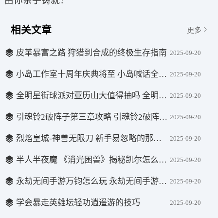
由你亲手铸就！
相关文章
更多
皮革暴富之路 狩猎到合成的终极生存指南
2025-09-20
小岛工作室十周年庆典将至 小岛喊话全体"山姆同僚"
2025-09-20
全明星街球派对亚历山大值得抽吗 全明星街球派对亚历山大强度分析
2025-09-20
引魂铃2破阵子第三章攻略 引魂铃2破阵子第三章攻略详细介绍
2025-09-20
烈焰皇城-神兽无限刀 新手易忽略的那些关键问题
2025-09-20
半人半夜魔 《消光困兽》揭秘凯尔怎么保住人性
2025-09-20
永劫无间手游万钧怎么玩 永劫无间手游万钧玩法攻略
2025-09-20
学会暴走英雄坛轻功逍遥游的技巧
2025-09-20