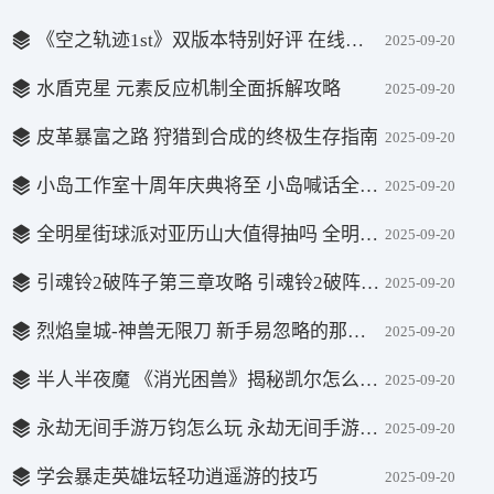
《空之轨迹1st》双版本特别好评 在线人数近万人
2025-09-20
水盾克星 元素反应机制全面拆解攻略
2025-09-20
皮革暴富之路 狩猎到合成的终极生存指南
2025-09-20
小岛工作室十周年庆典将至 小岛喊话全体"山姆同僚"
2025-09-20
全明星街球派对亚历山大值得抽吗 全明星街球派对亚历山大强度分析
2025-09-20
引魂铃2破阵子第三章攻略 引魂铃2破阵子第三章攻略详细介绍
2025-09-20
烈焰皇城-神兽无限刀 新手易忽略的那些关键问题
2025-09-20
半人半夜魔 《消光困兽》揭秘凯尔怎么保住人性
2025-09-20
永劫无间手游万钧怎么玩 永劫无间手游万钧玩法攻略
2025-09-20
学会暴走英雄坛轻功逍遥游的技巧
2025-09-20