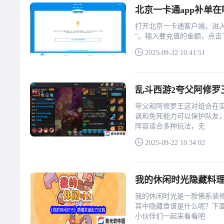
北京一卡通app补单在
打开北京一卡通客户端，进入
“。输入要充值的金额，点
2025-09-22 10:41:51
乱斗西游2夸父阿修罗
夸父和阿修罗王这对组合在
讽和免死能力可以保护队友
阵容适合多种玩法，无
2025-09-22 10:34:02
我的休闲时光隐藏料理
我的休闲时光是一款佛系装
其中隐藏食谱是什么呢？下
小伙伴们一起来看看吧