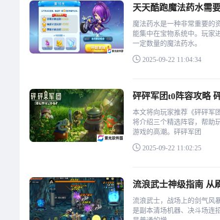
天天酷跑魔法药水需
魔法药水是一种非常重要的
能集中在宝物系统中。玩家
一定数量的魔法药水。
2025-09-22 11:04:34
砰砰军团t0阵容攻略
本文将向玩家推荐《砰砰军
将介绍三个精选阵容，帮助
游戏的高潮。砰砰军团
2025-09-22 11:02:25
流浪武士神级指南 从
流浪武士，战场上的剑气风
是副本清场机器、决斗场连招