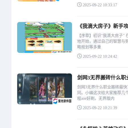
2025-09-22 10:33:17
《我滴大房子》新手攻
【序章】初识“我滴大房子”
地开始，通过自己的智慧与
略规划等多重
2025-09-22 10:24:42
剑网3无界搬砖什么职
剑网3无界什么职业搬砖最
同。小编这次给大家推荐几
程aoe好刷，无界版内
2025-09-22 10:21:39