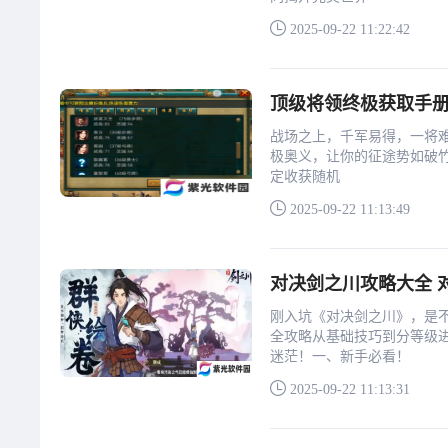
2025-09-22 11:22:42
顶级将领终极获取手册
战场之上，千军易得，一将
极奥义，让你的征途势如破竹
定收获随机
2025-09-22 11:13:49
对决剑之川攻略大全 
刚入坑《对决剑之川》，是
全攻略从基础技巧到分等级
迷茫！一、新手必看！
2025-09-22 11:13:31