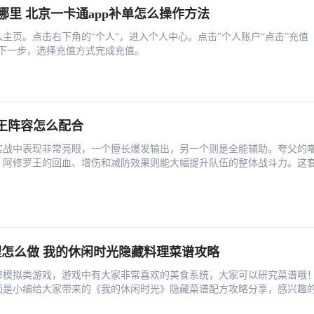
哪里 北京一卡通app补单怎么操作方法
主页。点击右下角的“个人“，进入个人中心。点击”个人账户“点击”充值
击下一步，选择充值方式完成充值。
王阵容怎么配合
实战中表现非常亮眼，一个擅长爆发输出，另一个则是全能辅助。夸父的
，阿修罗王的回血、增伤和减防效果则能大幅提升队伍的整体战斗力。这
怎么做 我的休闲时光隐藏料理菜谱攻略
修模拟类游戏，游戏中有大家非常喜欢的美食系统，大家可以研究菜谱哦
面是小编给大家带来的《我的休闲时光》隐藏菜谱配方攻略分享，感兴趣