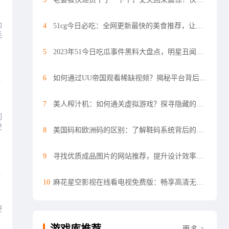
功
4
51cg今日必吃：全网更新最快的美食推荐，让你每天都有新选择
耗
5
2023年51今日吃瓜事件黑料大盘点，明星丑闻和网络风波揭秘
6
如何通过UU帝国观看稀缺视频？揭秘平台背后的独特资源与优势
7
美人榨汁机：如何通关虚拟游戏？探寻隐藏的关卡与秘诀
们
受
8
美国码和欧洲码的区别：了解鞋码系统背后的差异
9
寻找优质成品图片的网站推荐，提升设计效率和质量
10
麻花星空影视在线看电视免费版：畅享高清无广告观看体验
便