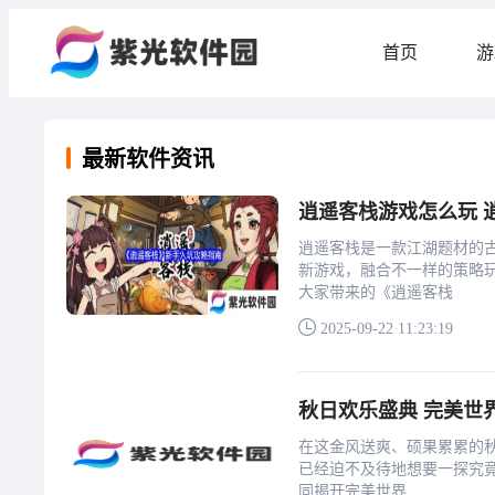
首页
游
最新软件资讯
逍遥客栈游戏怎么玩 
逍遥客栈是一款江湖题材的
新游戏，融合不一样的策略
大家带来的《逍遥客栈
2025-09-22 11:23:19
秋日欢乐盛典 完美世
在这金风送爽、硕果累累的秋
已经迫不及待地想要一探究
同揭开完美世界