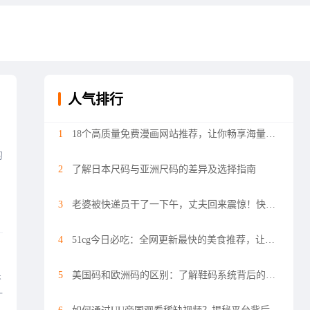
人气排行
1
18个高质量免费漫画网站推荐，让你畅享海量漫画资源
的
2
了解日本尺码与亚洲尺码的差异及选择指南
3
老婆被快递员干了一下午，丈夫回来震惊！快递员在家停留太长时间，究竟发生了什么？
4
51cg今日必吃：全网更新最快的美食推荐，让你每天都有新选择
5
美国码和欧洲码的区别：了解鞋码系统背后的差异
否
一