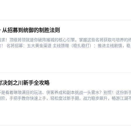
 从招募到统御的制胜法则
难求！顶级将领就是你破阵摧城的核心引擎。掌握这些名将获取与培养的
！ 名将招募：五大黄金渠道 主线馈赠（稳扎稳打）：推进主线剧情，稳
对决剑之川新手全攻略
不是看着琳琅满目的玩法、侠客养成和副本挑战一头雾水？别慌！这份新
进阶，手把手教你快速上手，轻松度过新手期，战力稳步飙升，畅游江湖