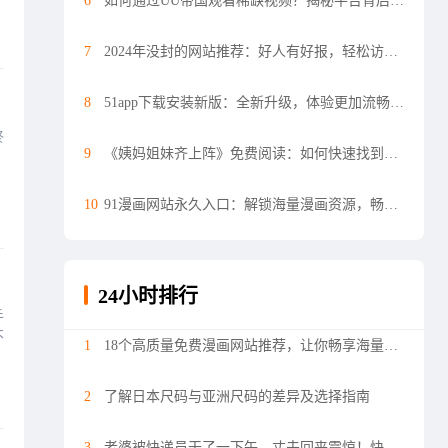
6
如何通过UU帝国观看稀缺视频？揭秘平台背后的独特资源与优势
7
2024年没封的网站推荐：好人有好报，轻松访问高质量内容
8
51app下载安装新版：全新升级，体验更加流畅与便捷
终
9
《姨妈姐妹齐上阵》免费阅读：如何快速找到完整章节，探索人物成长与情感波动？
10
91漫画网站永久入口：解锁海量漫画资源，畅享漫画世界
24小时排行
手
不
1
18个高质量免费漫画网站推荐，让你畅享海量漫画资源
2
了解日本尺码与亚洲尺码的差异及选择指南
3
老婆被快递员干了一下午，丈夫回来震惊！快递员在家停留太长时间，究竟发生了什么？