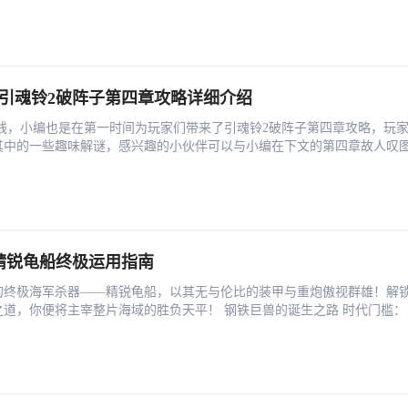
 引魂铃2破阵子第四章攻略详细介绍
日上线，小编也是在第一时间为玩家们带来了引魂铃2破阵子第四章攻略，玩
其中的一些趣味解谜，感兴趣的小伙伴可以与小编在下文的第四章故人叹
精锐龟船终极运用指南
的终极海军杀器——精锐龟船，以其无与伦比的装甲与重炮傲视群雄！解
道，你便将主宰整片海域的胜负天平！ 钢铁巨兽的诞生之路 时代门槛：