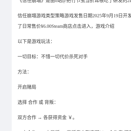
《信任崩塌》是由b站@把竹节虫当折耳根吃了研发的2D休
信任崩塌游戏类型策略‎游戏发售日期2025年9月19
了日常售价¥6.00Steam商店点击进入，游戏介绍
以下是游戏玩法：
一切目标：不惜一切代价杀死对手
方法：
开启赌局
选择 合作 或 背叛：
双方合作 → 各获得资金 ￥。