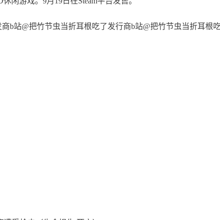
闲游戏。9月19日在Steam平台发售。
日开发商b站@把竹节虫当折耳根吃了发行商b站@把竹节虫当折耳根