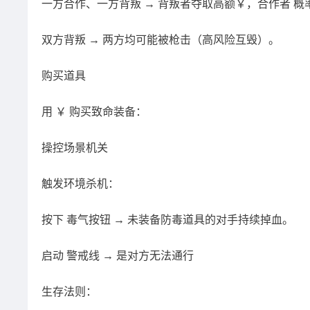
一方合作、一方背叛 → 背叛者夺取高额￥，合作者 概
双方背叛 → 两方均可能被枪击（高风险互毁）。
购买道具
用 ￥ 购买致命装备：
操控场景机关
触发环境杀机：
按下 毒气按钮 → 未装备防毒道具的对手持续掉血。
启动 警戒线 → 是对方无法通行
生存法则：