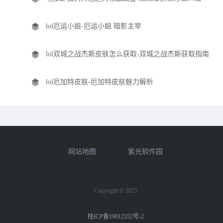
lol厄运小姐-厄运小姐 暗影主宰
lol双城之战杰斯皮肤怎么获取-双城之战杰斯获取指南
lol厄加特皮肤-厄加特皮肤魅力解析
网站地图
紫光软件园
Copyright © 2025
桂ICP备19012352号-2