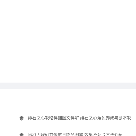
绯石之心攻略详细图文详解 绯石之心角色养成与副本攻略详解
地狱即我们其他道具物品图鉴 效果及获取方法介绍