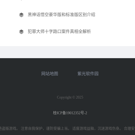
黑神话悟空豪华版和标准版区别介绍
犯罪大师十字路口案件真相全解析
网站地图
紫光软件园
Copyright © 2025
桂ICP备19012352号-2
绝盗版游戏。 注意自我保护，谨防受骗上当。 适度游戏益脑，沉迷游戏伤身。 合理