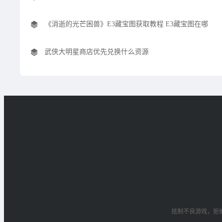
《消逝的光芒困兽》E3藏宝图获取教程 E3藏宝图在哪
武侠大明星商店优先兑换什么资源
抵制不良游戏，拒