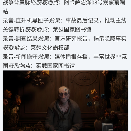
战争背景脉络
获取地点
：阿卡萨沼泽08号观察前哨
站
录音-直升机黑匣子
效果
：事故最后记录，推动主线
关键转折
获取地点
：莱瑟国家图书馆
录音-调查结果
效果
：官方研究报告，揭示隐藏事实
获取地点
：莱瑟文化霸权部
录音-新闻操守
效果
：媒体播报存档，丰富世界**氛
围
获取地点
：莱瑟国家图书馆