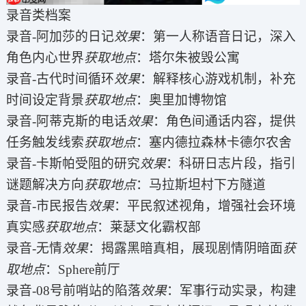
录音类档案
录音-阿加莎的日记
效果
：第一人称语音日记，深入
角色内心世界
获取地点
：塔尔朱被毁公寓
录音-古代时间循环
效果
：解释核心游戏机制，补充
时间设定背景
获取地点
：奥里加博物馆
录音-阿蒂克斯的电话
效果
：角色间通话内容，提供
任务触发线索
获取地点
：塞内德拉森林卡德尔农舍
录音-卡斯帕受阻的研究
效果
：科研日志片段，指引
谜题解决方向
获取地点
：马拉斯坦村下方隧道
录音-市民报告
效果
：平民叙述视角，增强社会环境
真实感
获取地点
：莱瑟文化霸权部
录音-无情
效果
：揭露黑暗真相，展现剧情阴暗面
获
取地点
：Sphere前厅
录音-08号前哨站的陷落
效果
：军事行动实录，构建