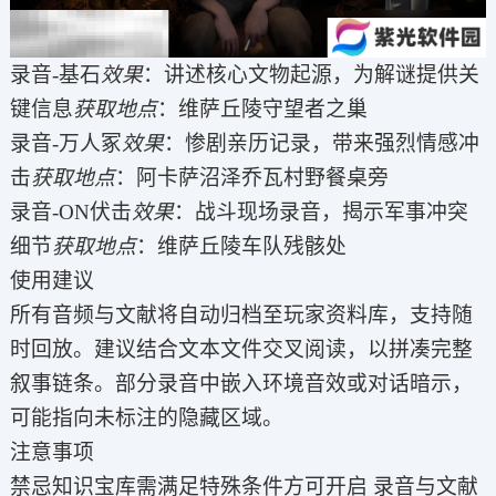
录音-基石
效果
：讲述核心文物起源，为解谜提供关
键信息
获取地点
：维萨丘陵守望者之巢
录音-万人冢
效果
：惨剧亲历记录，带来强烈情感冲
击
获取地点
：阿卡萨沼泽乔瓦村野餐桌旁
录音-ON伏击
效果
：战斗现场录音，揭示军事冲突
细节
获取地点
：维萨丘陵车队残骸处
使用建议
所有音频与文献将自动归档至玩家资料库，支持随
时回放。建议结合文本文件交叉阅读，以拼凑完整
叙事链条。部分录音中嵌入环境音效或对话暗示，
可能指向未标注的隐藏区域。
注意事项
禁忌知识宝库需满足特殊条件方可开启 录音与文献