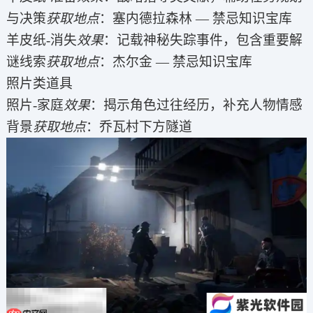
与决策
获取地点
：塞内德拉森林 — 禁忌知识宝库
羊皮纸-消失
效果
：记载神秘失踪事件，包含重要解
谜线索
获取地点
：杰尔金 — 禁忌知识宝库
照片类道具
照片-家庭
效果
：揭示角色过往经历，补充人物情感
背景
获取地点
：乔瓦村下方隧道