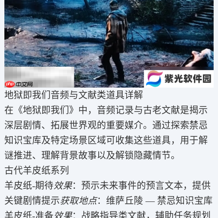
地狱即我们音频与文献类道具详解
在《地狱即我们》中，音频记录与古老文献是揭示
深层剧情、拓展世界观的重要媒介。通过探索禁忌
知识宝库及特定场景区域可收集这些道具，用于解
谜推进、理解背景故事以及解锁隐藏情节。
古代羊皮纸系列
羊皮纸-期待
效果
：预示未来事件的预言文本，提供
关键剧情提示
获取地点
：维萨丘陵 — 禁忌知识宝库
羊皮纸-准备
效果
：战略指导类文献，辅助任务规划