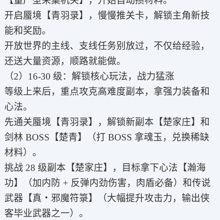
【量产型采集机关】，开始自动攒材料。
开启蜃境【青羽录】，慢慢推关卡，解锁主角新技
能和奖励。
开放世界的主线、支线任务别放过，不仅给经验，
还送大量资源，顺路就能做。
（2）16-30 级：解锁核心玩法，战力猛涨
等级上来后，重点攻克高难度副本，拿强力装备和
心法。
先通关蜃境【青羽录】，解锁新副本【楚家庄】和
剑林 BOSS【楚青】（打 BOSS 拿魂玉，兑换稀缺
材料）。
挑战 28 级副本【楚家庄】，目标拿下心法【瀚海
功】（加内防 + 反弹内劲伤害，肉盾必备）和传说
武器【真・邪魔符箓】（大幅提升攻击力，输出侠
客毕业武器之一）。