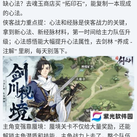
缺心法？去魂玉商店买 “拓印石”，能复制一本现成
的心法。
侠客战力重点提：心法和经脉是侠客战力的关键，
拿到新心法、新经脉材料，第一时间给主力队伍升
级；心法感悟能大幅提升心法属性，去剑林 “养成 -
注解” 里刷，每天别落下。
主角变强靠蜃境：蜃境关卡不仅给大量奖励，还能
解锁主角潜质和技能，主角战力上去了，整个队伍