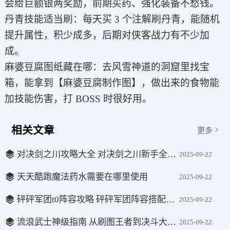
会给巨额银两奖励，前期买药、强化装备不愁钱。
丹青技能适当刷：每天买 3 个注解刷丹青，能随机
提升属性，积少成多，后期对侠客战力有不少加
成。
麻婆豆腐图纸藏在哪：去风雪神道的洞窟里找宝
箱，能拿到【麻婆豆腐制作图】，做出来的食物能
加技能伤害，打 BOSS 时很好用。
相关文章
更多
对决剑之川攻略大全 对决剑之川新手全攻略
2025-09-22
天天酷跑魔法药水需要在哪里使用
2025-09-22
砰砰军团t0阵容攻略 砰砰军团阵容搭配推荐一览
2025-09-22
流浪武士神级指南 从刷图王者到决斗大师的终极奥义
2025-09-22