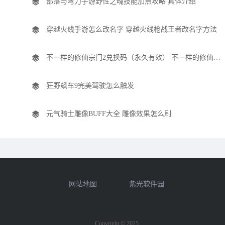
部落与弯刀手游野性之魂技能加点攻略 具体介绍
穿越火线手游怎么改名字 穿越火线枪战王者改名字方法
不一样的修仙宗门2兑换码（永久有效） 不一样的修仙宗门2兑换码大全
狂野飙车9完美驾驶怎么触发
元气骑士雕像BUFF大全 雕像效果怎么刷
网站地图
紫光软件园
Copyright © 2025