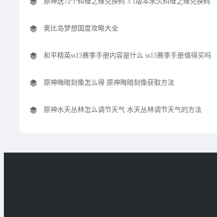
原神送72个纠缠之缘兑换码 3.1版本永久纠缠之缘兑换码
奥比岛梦想国度攻略大全
和平精英ss13赛季手册内容是什么 ss13赛季手册值得买吗
原神晦暗刻像怎么得 原神晦暗刻像获取方法
原神水天丛林怎么调节天气 水天丛林调节天气的方法