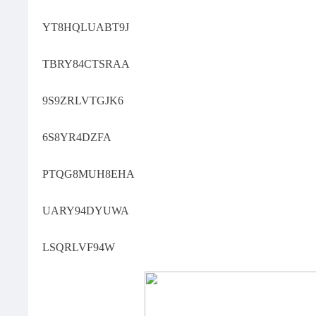
YT8HQLUABT9J
TBRY84CTSRAA
9S9ZRLVTGJK6
6S8YR4DZFA
PTQG8MUH8EHA
UARY94DYUWA
LSQRLVF94W