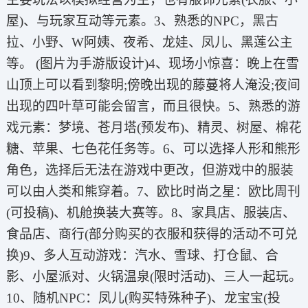
屋)、与玩家互动等元素。3、熟悉的NPC，黑古
拉、小野、W阿姨、夜希、龙娃、凤儿、黑莲公主
等。 (图片为手游版设计)4、现场小惊喜：晚上在雪
山顶上可以看到黎明;傍晚出现的藤蔓将人淹没;夜间
出现的四叶草可能会留言，而且很快。5、熟悉的游
戏元素：梦境、苍月塔(预发布)、精灵、树屋、棉花
糖、苹果、七色花任务等。6、可以选择人形和熊形
角色，选择后无法在游戏中更改，但游戏中的服装
可以由人类和熊穿着。7、欧比时尚之星：欧比周刊
(可投稿)、机舱换装大赛等。8、家具店、服装店、
食品店、商行(部分购买的衣服和获得的活动不可兑
换)9、多人互动游戏：汽水、雪球、打仓鼠、合
影、小屋派对、火锅温泉(限时活动)、三人一起玩。
10、随机NPC：凤儿(购买特殊种子)、龙宝宝(投