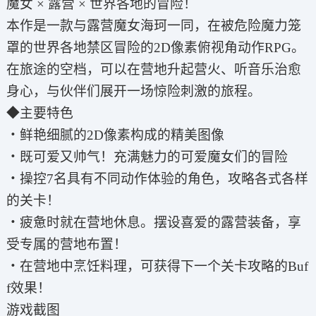
魔女 × 露营 × 世界各地的冒险！
本作是一款与露营魔女海珂一同，在被危险魔力笼
罩的世界各地禁区冒险的2D像素俯视角动作RPG。
在旅途的空档，可以在营地升起营火、听音乐治愈
身心，与伙伴们展开一场惊险刺激的旅程。
◆主要特色
・鲜艳细腻的2D像素构成的精美图像
・既可爱又帅气！充满魅力的可爱魔女们的冒险
・操控7名具有不同动作体验的角色，攻略各式各样
的关卡！
・疲惫时就在营地休息。摆设喜爱的露营装备，享
受专属的营地布置！
・在营地中烹饪料理，可获得下一个关卡攻略的Buf
f效果！
游戏截图