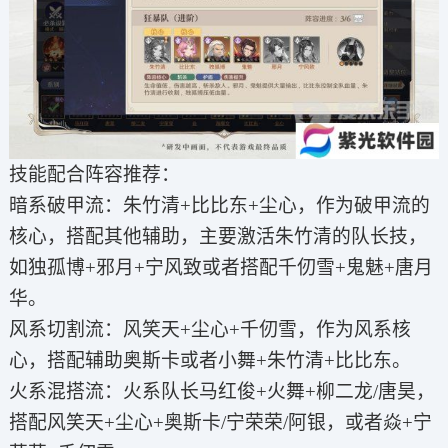
技能配合阵容推荐：
暗系破甲流：朱竹清+比比东+尘心，作为破甲流的
核心，搭配其他辅助，主要激活朱竹清的队长技，
如独孤博+邪月+宁风致或者搭配千仞雪+鬼魅+唐月
华。
风系切割流：风笑天+尘心+千仞雪，作为风系核
心，搭配辅助奥斯卡或者小舞+朱竹清+比比东。
火系混搭流：火系队长马红俊+火舞+柳二龙/唐昊，
搭配风笑天+尘心+奥斯卡/宁荣荣/阿银，或者焱+宁