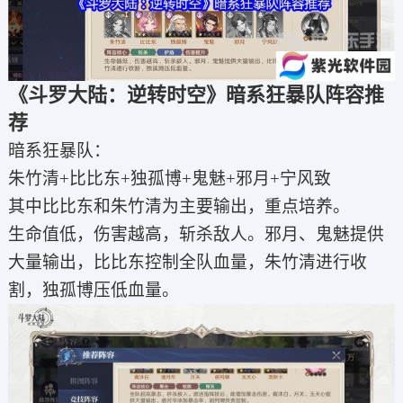
《斗罗大陆：逆转时空》暗系狂暴队阵容推
荐
暗系狂暴队：
朱竹清+比比东+独孤博+鬼魅+邪月+宁风致
其中比比东和朱竹清为主要输出，重点培养。
生命值低，伤害越高，斩杀敌人。邪月、鬼魅提供
大量输出，比比东控制全队血量，朱竹清进行收
割，独孤博压低血量。