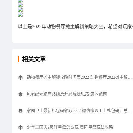
以上是2022年动物餐厅摊主解锁策略大全，希望对玩家
相关文章
动物餐厅摊主解锁攻略时间表2022 动物餐厅2022摊主解锁攻略时间表什么样
风帆纪元跑商路线及开局玩法思路 怎么跑商
家园卫士最新礼包码领取2022 微信家园卫士礼包码汇总及兑换方式分享
少年三国志2灵阵星盘怎么玩 灵阵星盘玩法攻略