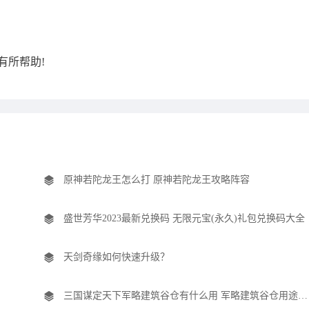
有所帮助!
原神若陀龙王怎么打 原神若陀龙王攻略阵容
盛世芳华2023最新兑换码 无限元宝(永久)礼包兑换码大全
天剑奇缘如何快速升级？
三国谋定天下军略建筑谷仓有什么用 军略建筑谷仓用途介绍