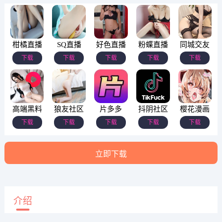
柑橘直播
SQ直播
好色直播
粉蝶直播
同城交友
下载
下载
下载
下载
下载
高端黑料
狼友社区
片多多
抖阴社区
樱花漫画
下载
下载
下载
下载
下载
立即下载
介绍