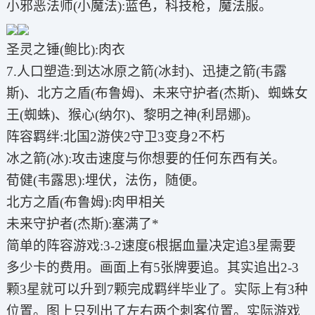
小邪恶法师(小魔法):蓝色，科技枪，魔法服。
圣灵之锤(鲍比):肉衣
7.人口塑造:到达冰原之箭(冰封)、迅捷之箭(韦露
斯)、北方之盾(布鲁姆)、未来守护者(杰斯)、蜘蛛女
王(蜘蛛)、猴心(纳尔)、黎明之神(利昂娜)。
阵容羁绊:北国2游侠2守卫3变身2不朽
冰之箭(冰):攻击速度与你想要的任何东西有关。
荀健(韦露思):埋伏，法伤，随便。
北方之盾(布鲁姆):肉甲相关
未来守护者(杰斯):塞满了*
简单的阵容游戏:3-2速度6根据血量决定追3星需要
多少卡的费用。画面上有5张牌要追。其实追出2-3
颗3星就可以升到7颗完成羁绊毕业了。实际上有3种
位置。图上只列出了左右两个刺客位置。实际游戏