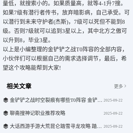
量低，就搜索小的。如果质量高，就等4-1升7搜。
如果7级有潜行者传书，放弃暗影病，自己承受。可
以潜行到未来守护者(杰斯)，7级可以死但不能到8
级。否则7级就可以追到3星以上，其中北方之傲可
以升到8，毕业3星。
以上是小编整理的金铲铲之战T0阵容的全部内容，
小伙伴们可以根据自己的需求选择调节，最后，希
望这个攻略能帮到大家!
相关文章
更多
金铲铲之战时空裂痕有哪些T0阵容 金铲铲之战时空裂痕最强阵容推荐
2025-09-22
聊斋搜神记职业推荐攻略
2025-09-22
大话西游手游大荒昆仑踏雪寻龙攻略 踏雪寻龙玩法攻略
2025-09-22