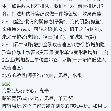
中，如果敌人也在排队，我们可以把前后排拆开对
齐。打法师的阵容建议做一件静袈裟，效果奇佳!
8人口塑造:北方的骄傲(狮子狗)、海的阴影(狗鱼)、
影疾持久(劫)、西斗之语(豹女)、狮子之心(纳尔)、
未来守护者(杰斯)、猴王(猴子)、皮城知府(魏)
8人口羁绊:4野(增加全队攻击速度)3潜行者(增加隐
形单位暴击伤害)3变形师(变形单位变形后增加血量)
2战士(增加战士单位血量)2海克斯(一开始降低敌人
攻击速度)
北方的骄傲(狮子狗):饮血，无尽，水银。
海影(派克):冰心，鬼书
暗影宽容(劫):火炮，无尽，羊刀/劈
阵容易玩:这个阵容只能在剑多的游戏中玩。如果质