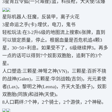
3星青丘令狐(一只海狸):蓝，科技枪，大天使/法爆
星际机器人:狂魔，反装甲，离子火花
3星命运之手(卡):埋伏，电刀，鬼书
轻松玩法:在3-2升6级的地图流上搜索6张牌，直到
可以锁定质量，停止。根据血量是否危机追4颗3
星，30~50+利息。如果受不了，6级继续押3。再多
一点的话可以得到7个奴影双胞胎，追剩下的3个
星。
人口塑造:三颗星:神弩之神(VN)，三颗星:百折不挠
的战神(Galen)，三颗星:华剑战戟(吉剑)，光元素使
者(Lax)，黎明之神(Leona)，齐天大圣(猴子)，奴影
双胞胎(同族)和战神(天使)。
8人口羁绊:7个神，2个骑士，2个游侠，2个神秘。