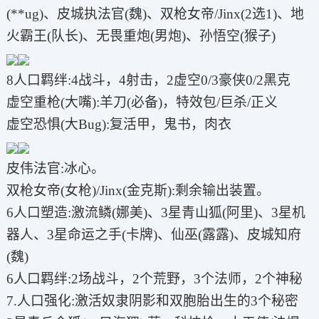
(**ug)、皮城执法官(魏)、双枪女帝/Jinx(2选1)、地
火霸王(队长)、无畏重炮(男炮)、孙悟空(猴子)
8人口羁绊:4战斗，4射击，2虚空0/3豪侠0/2黑克
虚空重枪(大嘴):羊刀(必备)，特效包/巨杀/正义
虚空恐惧(大Bug):复活甲，鬼书，肉衣
皮伟法官:冰心。
双枪女帝(女枪)/Jinx(金克斯):剩余输出装置。
6人口塑造:激流鳞(娜美)、3星青山狐(阿里)、3星机
器人、3星命运之手(卡牌)、仙巫(露露)、皮城知府
(魏)
6人口羁绊:2场战斗，2个荒野，3个法师，2个神秘
7.人口强化:激活奴隶阴影和双胞胎出生的3个秘密