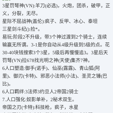
3星罚弩神(VN):羊刀(必选)，火炮，团杀，破甲，正
义，分裂，无尽。
星际不屈战神(盖伦):疯子、反甲、冰心、泰坦
三星剑斗纪():捡*。
易玩:阶段2不升级，带3个神过渡到2个骑士，连续
输赢无所谓。3-1是你自动从4级升级到5级的点。花
30-40块钱搜索3个3星，5级后再慢慢追3。3星后天
罚弩(VN)拉678找光明之神(天使)集齐7神。
6人口塑造:御手(诺手)、仙巫(露露)、青山狐(阿
里)、御刃(卡特)、邪恶小法师(小法)、圣灵之锤(巴
比)。
6人口羁绊:3法师3约旦人2帝国2骑士
7.人口强化:奴影单补，2秘术双生。
帝国之刃(卡特):科技枪，疯子，水星